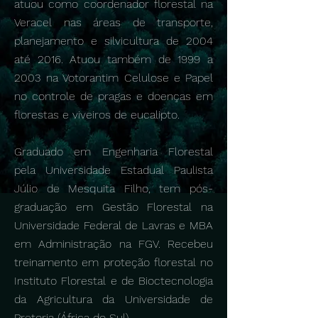
atuou como coordenador florestal na
Veracel nas áreas de transporte,
planejamento e silvicultura de 2004
até 2016. Atuou também de 1999 a
2003 na Votorantim Celulose e Papel
no controle de pragas e doenças em
florestas e viveiros de eucalipto.
Graduado em Engenharia Florestal
pela Universidade Estadual Paulista
Júlio de Mesquita Filho, tem pós-
graduação em Gestão Florestal na
Universidade Federal de Lavras e MBA
em Administração na FGV. Recebeu
treinamento em proteção florestal no
Instituto Florestal e de Bioctecnologia
da Agricultura da Universidade de
Pretoria (África do Sul).