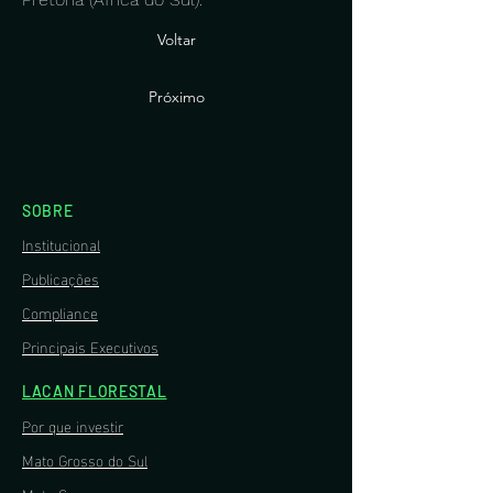
Voltar
Próximo
SOBRE
Institucional
Publicações
Compliance
Principais Executivos
LACAN FLORESTAL
Por que investir
Mato Grosso do Sul