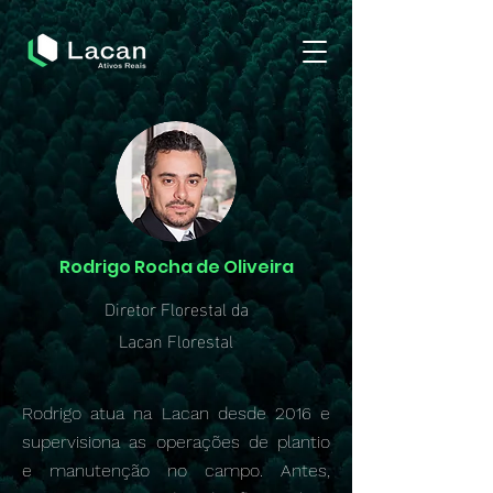
Rodrigo Rocha de Oliveira
Diretor Florestal da
Lacan Florestal
Rodrigo atua na Lacan desde 2016 e
supervisiona as operações de plantio
e manutenção no campo. Antes,