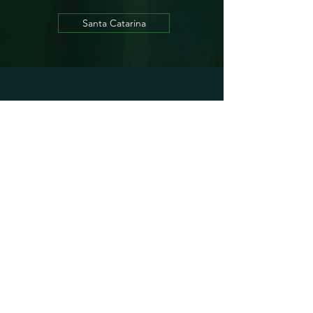
Santa Catarina
SOBRE
Institucional
Publicações
Compliance
Principais Executivos
LACAN FLORESTAL
Por que investir
Mato Grosso do Sul
Mato Grosso
Santa Catarina