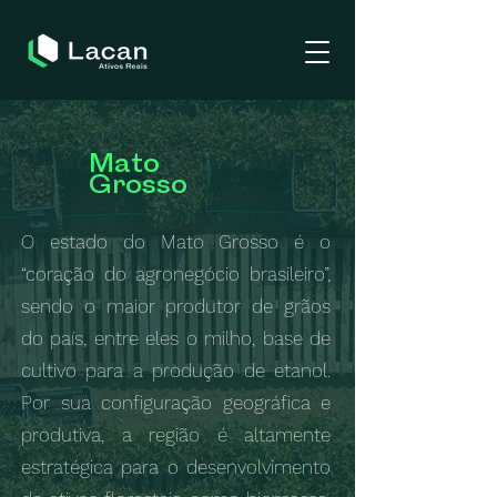
Mato
Grosso
O estado do Mato Grosso é o
“coração do agronegócio brasileiro”,
sendo o maior produtor de grãos
do país, entre eles o milho, base de
cultivo para a produção de etanol.
Por sua configuração geográfica e
produtiva, a região é altamente
estratégica para o desenvolvimento