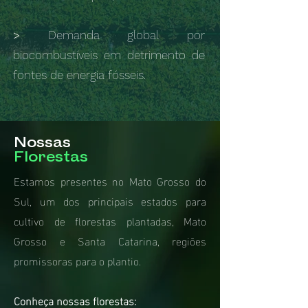
>
Demanda global por
biocombustíveis em detrimento de
fontes de energia fósseis.
Nossas
Florestas
Estamos presentes no Mato Grosso do
Sul, um dos principais estados para
cultivo de florestas plantadas, Mato
Grosso e Santa Catarina, regiões
promissoras para o plantio.
Conheça nossas florestas: