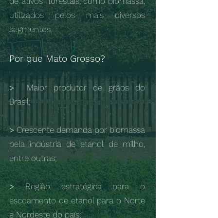
de ativos florestais, como biomassa,
utilizados pelos mais diversos
segmentos.
Por que Mato Grosso?
>
Maior produtor de grãos do
Brasil;
>
Crescente demanda por biomassa
pela indústria de etanol de milho,
entre outras;
>
Região estratégica para o
escoamento de etanol para o Norte
e Nordeste do país;