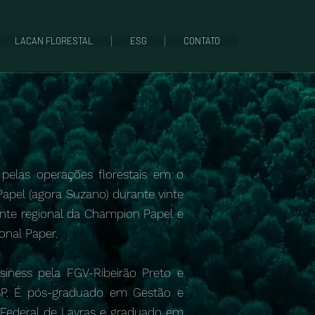
LACAN FLORESTAL
ESG
CONTATO
pelas operações florestais em o
Papel (agora Suzano) durante vinte
ente regional da Champion Papel e
onal Paper.
iness pela FGV-Ribeirão Preto e
SP. É pós-graduado em Gestão e
 Federal de Lavras e graduado em