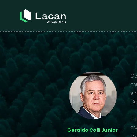
Ge
ca
an
Ce
Po
es
Geraldo Colli Junior
Ma